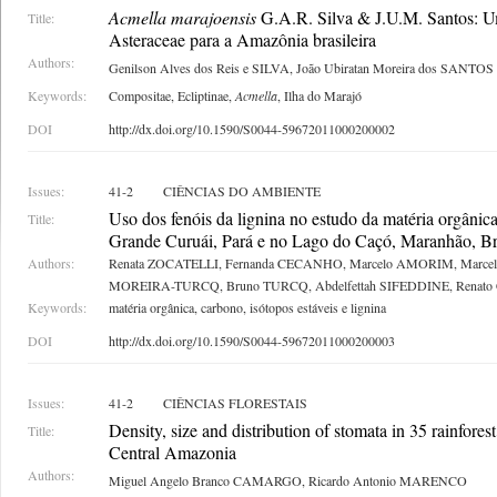
Acmella marajoensis
G.A.R. Silva & J.U.M. Santos: U
Title:
Asteraceae para a Amazônia brasileira
Authors:
Genilson Alves dos Reis e SILVA, João Ubiratan Moreira dos SANTOS
Keywords:
Compositae, Ecliptinae,
Acmella
, Ilha do Marajó
DOI
http://dx.doi.org/10.1590/S0044-59672011000200002
Issues:
41-2
CIÊNCIAS DO AMBIENTE
Uso dos fenóis da lignina no estudo da matéria orgâni
Title:
Grande Curuái, Pará e no Lago do Caçó, Maranhão, Br
Authors:
Renata ZOCATELLI, Fernanda CECANHO, Marcelo AMORIM, Marcel
MOREIRA-TURCQ, Bruno TURCQ, Abdelfettah SIFEDDINE, Renato
Keywords:
matéria orgânica, carbono, isótopos estáveis e lignina
DOI
http://dx.doi.org/10.1590/S0044-59672011000200003
Issues:
41-2
CIÊNCIAS FLORESTAIS
Density, size and distribution of stomata in 35 rainforest
Title:
Central Amazonia
Authors:
Miguel Angelo Branco CAMARGO, Ricardo Antonio MARENCO