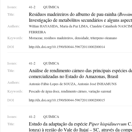
Issues:
41-2
QUÍMICA
Resíduos madeireiros do alburno de pau-rainha (
Brosi
Title:
Investigação de metabólitos secundários e alguns aspec
Authors:
Willian HAYASIDA, Maria da Paz LIMA, Claudete Catanhede NASCIM
FERREIRA
Keywords:
Moraceae, resíduos madeireiros, densidade, triterpeno oleanano
DOI
http://dx.doi.org/10.1590/S0044-59672011000200014
Issues:
41-2
QUÍMICA
Análise de rendimento cárneo das principais espécies d
Title:
comercializadas no Estado do Amazonas, Brasil
Authors:
Antonio Fábio Lopes de SOUZA, Antonio José INHAMUNS
Keywords:
Pescado de água doce, rendimento cárneo, variação sazonal
DOI
http://dx.doi.org/10.1590/S0044-59672011000200015
Issues:
41-2
QUÍMICA
Estudo da adaptação da espécie
Piper hispidinervum
C.
Title:
longa) à região do Vale do Itajaí – SC, através da com