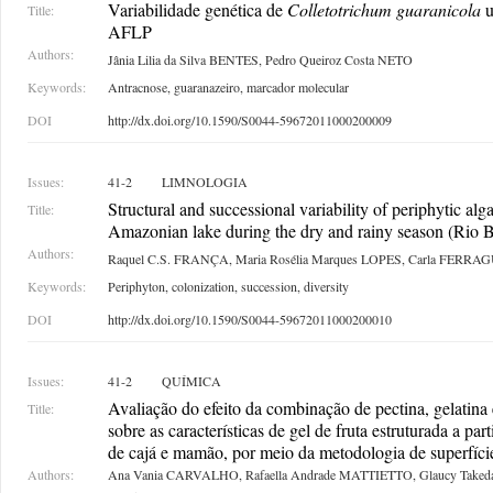
Variabilidade genética de
Colletotrichum guaranicola
u
Title:
AFLP
Authors:
Jânia Lilia da Silva BENTES, Pedro Queiroz Costa NETO
Keywords:
Antracnose, guaranazeiro, marcador molecular
DOI
http://dx.doi.org/10.1590/S0044-59672011000200009
Issues:
41-2
LIMNOLOGIA
Structural and successional variability of periphytic al
Title:
Amazonian lake during the dry and rainy season (Rio 
Authors:
Raquel C.S. FRANÇA, Maria Rosélia Marques LOPES, Carla FERRA
Keywords:
Periphyton, colonization, succession, diversity
DOI
http://dx.doi.org/10.1590/S0044-59672011000200010
Issues:
41-2
QUÍMICA
Avaliação do efeito da combinação de pectina, gelatina 
Title:
sobre as características de gel de fruta estruturada a par
de cajá e mamão, por meio da metodologia de superfíci
Authors:
Ana Vania CARVALHO, Rafaella Andrade MATTIETTO, Glaucy Takeda 