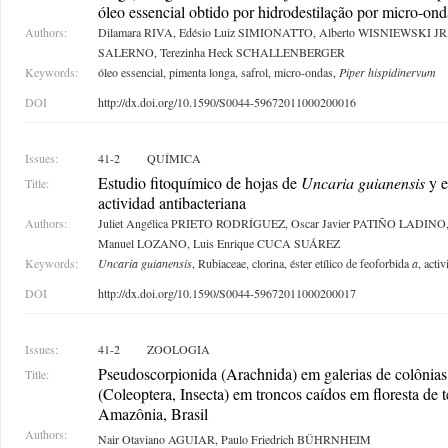
óleo essencial obtido por hidrodestilação por micro-on
Authors:
Dilamara RIVA, Edésio Luiz SIMIONATTO, Alberto WISNIEWSKI JR, 
SALERNO, Terezinha Heck SCHALLENBERGER
Keywords:
óleo essencial, pimenta longa, safrol, micro-ondas,
Piper hispidinervum
DOI
http://dx.doi.org/10.1590/S0044-59672011000200016
Issues:
41-2
QUÍMICA
Estudio fitoquímico de hojas de
Uncaria guianensis
y e
Title:
actividad antibacteriana
Authors:
Juliet Angélica PRIETO RODRÍGUEZ, Oscar Javier PATIÑO LADINO, 
Manuel LOZANO, Luis Enrique CUCA SUÁREZ
Keywords:
Uncaria guianensis
, Rubiaceae, clorina, éster etílico de feoforbida
a
, acti
DOI
http://dx.doi.org/10.1590/S0044-59672011000200017
Issues:
41-2
ZOOLOGIA
Pseudoscorpionida (Arachnida) em galerias de colônias
Title:
(Coleoptera, Insecta) em troncos caídos em floresta de t
Amazônia, Brasil
Authors:
Nair Otaviano AGUIAR, Paulo Friedrich BÜHRNHEIM