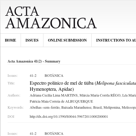
HOME
ISSUES
ONLINE SUBMISSION
INSTRUCTIONS TO A
Acta Amazonica 41(2) - Summary
Issues:
41-2
BOTÂNICA
Espectro polínico de mel de tiúba (
Melipona fasciculat
Title:
Hymenoptera, Apidae)
Authors:
Adriana Cecília Lima MARTINS, Márcia Maria Corrêa RÊGO, Léa Ma
Patricia Maia Correia de ALBUQUERQUE
Keywords:
Abelhas–sem–ferrão, Baixada Maranhense, Brasil, Meliponina, Melissopa
DOI
http://dx.doi.org/10.1590/S0044-59672011000200001
Issues:
41-2
BOTÂNICA