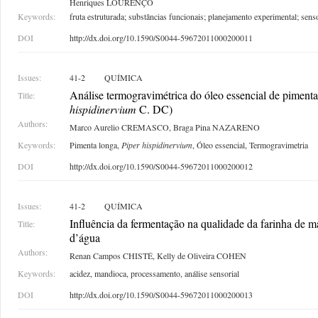
Henriques LOURENÇO
Keywords:
fruta estruturada; substâncias funcionais; planejamento experimental; senso
DOI
http://dx.doi.org/10.1590/S0044-59672011000200011
Issues:
41-2
QUÍMICA
Análise termogravimétrica do óleo essencial de pimenta
Title:
hispidinervium
C. DC)
Authors:
Marco Aurelio CREMASCO, Braga Pina NAZARENO
Keywords:
Pimenta longa,
Piper hispidinervium
, Óleo essencial, Termogravimetria
DOI
http://dx.doi.org/10.1590/S0044-59672011000200012
Issues:
41-2
QUÍMICA
Influência da fermentação na qualidade da farinha de 
Title:
d’água
Authors:
Renan Campos CHISTÉ, Kelly de Oliveira COHEN
Keywords:
acidez, mandioca, processamento, análise sensorial
DOI
http://dx.doi.org/10.1590/S0044-59672011000200013