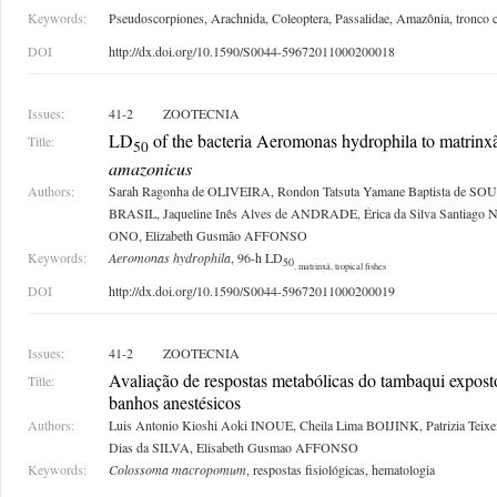
Keywords:
Pseudoscorpiones, Arachnida, Coleoptera, Passalidae, Amazônia, tronco 
DOI
http://dx.doi.org/10.1590/S0044-59672011000200018
Issues:
41-2
ZOOTECNIA
LD
of the bacteria Aeromonas hydrophila to matrinx
Title:
50
amazonicus
Authors:
Sarah Ragonha de OLIVEIRA, Rondon Tatsuta Yamane Baptista de SOUZ
BRASIL, Jaqueline Inês Alves de ANDRADE, Érica da Silva Santiago
ONO, Elizabeth Gusmão AFFONSO
Keywords:
Aeromonas hydrophila
, 96-h LD
50
, matrinxã, tropical fishes
DOI
http://dx.doi.org/10.1590/S0044-59672011000200019
Issues:
41-2
ZOOTECNIA
Avaliação de respostas metabólicas do tambaqui expos
Title:
banhos anestésicos
Authors:
Luis Antonio Kioshi Aoki INOUE, Cheila Lima BOIJINK, Patrizia Teix
Dias da SILVA, Elisabeth Gusmao AFFONSO
Keywords:
Colossoma macropomum
, respostas fisiológicas, hematologia