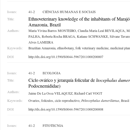
Issues:
41-2
CIÊNCIAS HUMANAS E SOCIAIS
Ethnoveterinary knowledge of the inhabitants of Marajó
Title:
Amazonia, Brazil
Authors:
Maria Vivina Barros MONTEIRO, Claudia Maria Leal BEVILAQUA, Mar
PALHA, Roberta Rocha BRAGA, Katiane SCHWANKE, Silvane Tava
Alves LAMEIRA
Keywords:
Brazilian Amazonia, ethnobotany, folk veterinary medicine, medicinal plan
DOI
http://dx.doi.org/10.1590/S0044-59672011000200007
Issues:
41-2
ECOLOGIA
Ciclo ovárico y jerarquía folicular de
ltocephalus dumer
Title:
Podocnemididae)
Authors:
Jaime De La Ossa VELAQUEZ, Richard Carl VOGT
Keywords:
Ovarios, folículos, ciclo reproductivo,
Peltocephalus dumerilianus
, Brasil
DOI
http://dx.doi.org/10.1590/S0044-59672011000200008
Issues:
41-2
FITOTECNIA