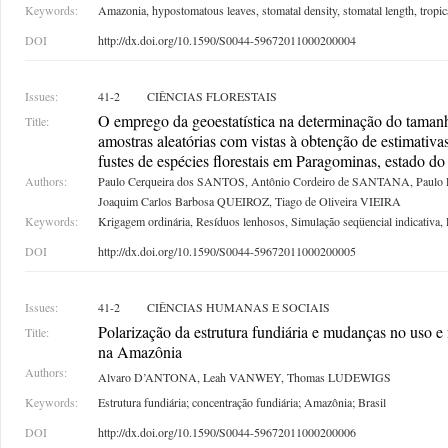
Keywords:
Amazonia, hypostomatous leaves, stomatal density, stomatal length, tropica
DOI
http://dx.doi.org/10.1590/S0044-59672011000200004
Issues:
41-2
CIÊNCIAS FLORESTAIS
O emprego da geoestatística na determinação do taman
Title:
amostras aleatórias com vistas à obtenção de estimativ
fustes de espécies florestais em Paragominas, estado do
Authors:
Paulo Cerqueira dos SANTOS, Antônio Cordeiro de SANTANA, Paulo 
Joaquim Carlos Barbosa QUEIROZ, Tiago de Oliveira VIEIRA
Keywords:
Krigagem ordinária, Resíduos lenhosos, Simulação seqüencial indicativa,
DOI
http://dx.doi.org/10.1590/S0044-59672011000200005
Issues:
41-2
CIÊNCIAS HUMANAS E SOCIAIS
Polarização da estrutura fundiária e mudanças no uso e 
Title:
na Amazônia
Authors:
Alvaro D’ANTONA, Leah VANWEY, Thomas LUDEWIGS
Keywords:
Estrutura fundiária; concentração fundiária; Amazônia; Brasil
DOI
http://dx.doi.org/10.1590/S0044-59672011000200006