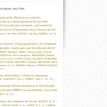
ed articles since 2004
acha inchi (
Plukenetia volubilis
,
eae) as a feed ingredient for juvenile
Colossoma macropomum
, and matrinxã,
azonicus
(Characidae)
Thyssia Bomfim ARAÚJO-
ncisco Célio Maia CHAVES, Jony Koji DAIRIKI, vol. 48-
in motion: Changing politics, development
, peoples, landscapes and livelihoods
HECHT,
HMINK, Marianne; ABERS, Rebecca Neaera; ASSAD,
BBINGTON, Denise Humphreys; BRONDIZIO, Eduardo;
isco de Assis; DURÁN Calisto, Ana María; FEARNSIDE,
RETT, Rachael; HEILPERN, Sebastian; MCGRATH, David;
ustavo de L.T.; PEREIRA, Henrique; PINEDO-VAZQUEZ,
54-5.
ão Geral Sobre o Clima da Amazônia
to; MARENGO, Jose A.; NOBRE, Carlo A., vol. 28-2.
tionship between diameters at 30cm height
ast height (DBH)
Christoph GEHRING, Soojin PARK,
CH, vol. 38-1.
mico das sementes de bacuri.
BENTES, M. H. s.;
; ROCHA FILHO, G. N.; GODOY, R. L. O.; CABRAL,