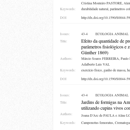
Cristina Monteiro PASTORE, Al
Keywords:
durabilidade natural, parâmetros co
DOI
http://dx.doi.org/10.1590/S0044
Issues:
43-4
ECOLOGIA ANIMAL
Efeito da quantidade de pro
Title:
parâmetros fisiológicos e 
Günther 1869)
Authors:
Márcio Soares FERREIRA, Paulo 
Adalberto Luis VAL
Keywords:
exercício físico, ganho de massa, he
DOI
http://dx.doi.org/10.1590/S0044
Issues:
43-4
ECOLOGIA ANIMAL
Jardins de formigas na A
Title:
utilizando cupins vivos co
Authors:
Joana D’Arc de PAULA e Aline 
Keywords:
Camponotus femoratus, Crematogast