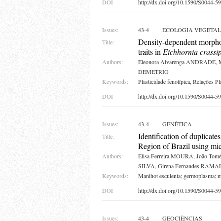
DOI
http://dx.doi.org/10.1590/S0044
Issues:
43-4
ECOLOGIA VEGETAL
Density-dependent morpholo
Title:
traits in
Eichhornia crassi
Authors:
Eleonora Alvarenga ANDRADE, M
DEMETRIO
Keywords:
Plasticidade fenotípica, Relações P
DOI
http://dx.doi.org/10.1590/S0044
Issues:
43-4
GENÉTICA
Identification of duplicat
Title:
Region of Brazil using mic
Authors:
Elisa Ferreira MOURA, João To
SILVA, Girena Fernandes RAM
Keywords:
Manihot esculenta; germoplasma; m
DOI
http://dx.doi.org/10.1590/S0044
Issues:
43-4
GEOCIÊNCIAS