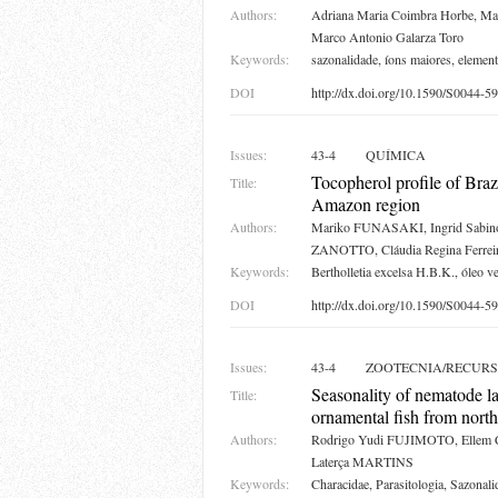
Authors:
Adriana Maria Coimbra Horbe, Mar
Marco Antonio Galarza Toro
Keywords:
sazonalidade, íons maiores, element
DOI
http://dx.doi.org/10.1590/S0044
Issues:
43-4
QUÍMICA
Tocopherol profile of Brazi
Title:
Amazon region
Authors:
Mariko FUNASAKI, Ingrid Sabino
ZANOTTO, Cláudia Regina Ferr
Keywords:
Bertholletia excelsa H.B.K., óleo v
DOI
http://dx.doi.org/10.1590/S0044
Issues:
43-4
ZOOTECNIA/RECURS
Seasonality of nematode l
Title:
ornamental fish from north
Authors:
Rodrigo Yudi FUJIMOTO, Ellem C
Laterça MARTINS
Keywords:
Characidae, Parasitologia, Sazonali