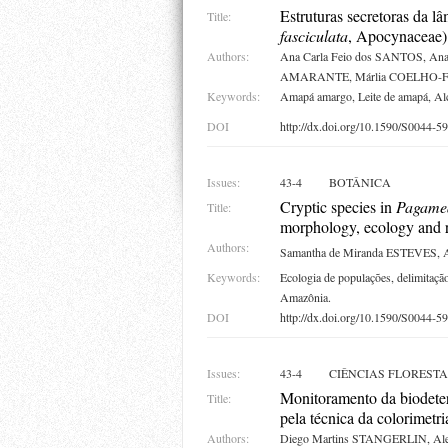
Estruturas secretoras da l
Title:
fasciculata
, Apocynaceae):
Authors:
Ana Carla Feio dos SANTOS, Ana 
AMARANTE, Márlia COELHO-
Keywords:
Amapá amargo, Leite de amapá, Alc
DOI
http://dx.doi.org/10.1590/S0044
Issues:
43-4
BOTÂNICA
Cryptic species in
Pagamea
Title:
morphology, ecology and r
Authors:
Samantha de Miranda ESTEVES, 
Keywords:
Ecologia de populações, delimitaçã
Amazônia.
DOI
http://dx.doi.org/10.1590/S0044
Issues:
43-4
CIÊNCIAS FLORESTA
Monitoramento da biodeter
Title:
pela técnica da colorimetri
Authors:
Diego Martins STANGERLIN, Ale