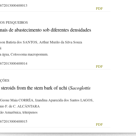
-59672013000400013
PDF
OS PESQUEIROS
nais de abastecimento sob diferentes densidades
on Batista dos SANTOS, Arthur Murilo da Silva Souza
S
e da água, Colossoma macropomum.
-59672013000400014
PDF
AÇÕES
 steroids from the stem bark of uchi (
Sacoglottis
Geone Maia CORRÊA, Izandina Aparecida dos Santos LAGOS,
tônio F. de C. ALCÂNTARA
ião Amazônica, triterpenos
-59672013000400015
PDF