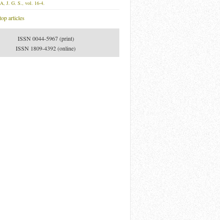
A, J. G. S., vol. 16-4.
op articles
ISSN 0044-5967 (print)
ISSN 1809-4392 (online)