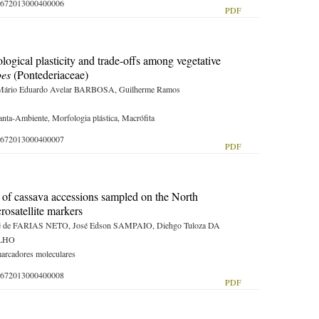
-59672013000400006
PDF
gical plasticity and trade-offs among vegetative
pes
(Pontederiaceae)
ário Eduardo Avelar BARBOSA, Guilherme Ramos
lanta-Ambiente, Morfologia plástica, Macrófita
-59672013000400007
PDF
es of cassava accessions sampled on the North
rosatellite markers
mé de FARIAS NETO, José Edson SAMPAIO, Diehgo Tuloza DA
ALHO
arcadores moleculares
-59672013000400008
PDF