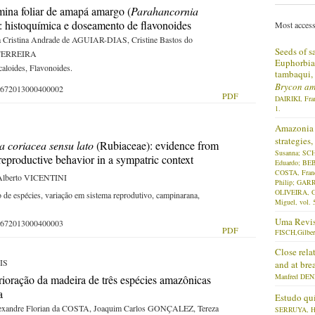
âmina foliar de amapá amargo (
Parahancornia
 histoquímica e doseamento de flavonoides
Most access
Cristina Andrade de AGUIAR-DIAS, Cristine Bastos do
Seeds of s
FERREIRA
Euphorbiac
aloides, Flavonoides.
tambaqui,
Brycon am
-59672013000400002
PDF
DAIRIKI, Fra
1.
Amazonia 
strategies
 coriacea sensu lato
(Rubiaceae): evidence from
Susanna; SC
eproductive behavior in a sympatric context
Eduardo; BE
COSTA, Franc
Alberto VICENTINI
Philip; GAR
OLIVEIRA, G
o de espécies, variação em sistema reprodutivo, campinarana,
Miguel, vol. 
Uma Revis
-59672013000400003
PDF
FISCH,Gilber
Close rela
IS
and at bre
Manfred DENI
ioração da madeira de três espécies amazônicas
a
Estudo quí
xandre Florian da COSTA, Joaquim Carlos GONÇALEZ, Tereza
SERRUYA, H.