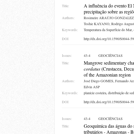
A influência do evento El 
Title:
precipitação sobre as regi
Authors:
Rosimeire ARAÚJO GONZALEZ, R
Toshie KAYANO, Rodrigo August
Keywords:
Temperatura da Superfície do Mar, 
DOI
http://dx.doi.org/10.1590/S0044
Issues:
43-4
GEOCIÊNCIAS
Mangrove sedimentary chara
Title:
cordatus
(Crustacea, Decap
of the Amazonian region
Authors:
José Diego GOMES, Fernando Ara
Edvin ASP
Keywords:
planície costeira, distribuição de 
DOI
http://dx.doi.org/10.1590/S0044
Issues:
43-4
GEOCIÊNCIAS
Geoquímica das águas do m
Title:
tributários - Amazonas - B