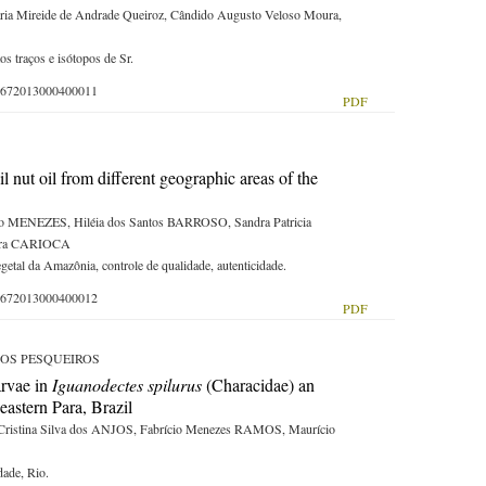
ia Mireide de Andrade Queiroz, Cândido Augusto Veloso Moura,
os traços e isótopos de Sr.
-59672013000400011
PDF
l nut oil from different geographic areas of the
 MENEZES, Hiléia dos Santos BARROSO, Sandra Patricia
eira CARIOCA
egetal da Amazônia, controle de qualidade, autenticidade.
-59672013000400012
PDF
OS PESQUEIROS
arvae in
Iguanodectes spilurus
(Characidae) an
eastern Para, Brazil
ristina Silva dos ANJOS, Fabrício Menezes RAMOS, Maurício
dade, Rio.