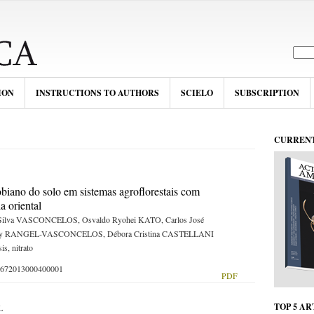
ION
INSTRUCTIONS TO AUTHORS
SCIELO
SUBSCRIPTION
CURRENT
obiano do solo em sistemas agroflorestais com
 oriental
Silva VASCONCELOS, Osvaldo Ryohei KATO, Carlos José
urbay RANGEL-VASCONCELOS, Débora Cristina CASTELLANI
is, nitrato
-59672013000400001
PDF
SOMENTE
TOP 5 AR
L