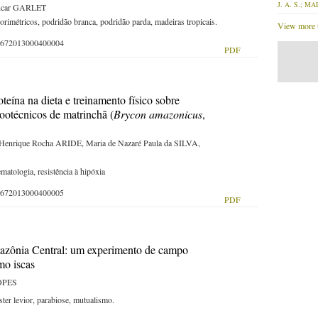
J. A. S.; MAI
encar GARLET
lorimétricos, podridão branca, podridão parda, madeiras tropicais.
View more t
-59672013000400004
PDF
teína na dieta e treinamento físico sobre
zootécnicos de matrinchã (
Brycon amazonicus
,
Henrique Rocha ARIDE, Maria de Nazaré Paula da SILVA,
matologia, resistência à hipóxia
-59672013000400005
PDF
mazônia Central: um experimento de campo
mo iscas
LOPES
er levior, parabiose, mutualismo.