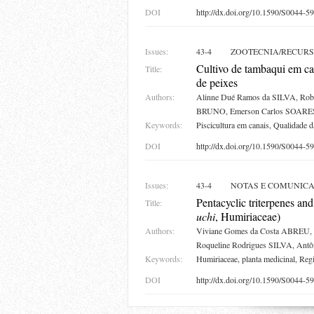
DOI
http://dx.doi.org/10.1590/S0044
Issues:
43-4
ZOOTECNIA/RECURS
Cultivo de tambaqui em ca
Title:
de peixes
Authors:
Alinne Dué Ramos da SILVA, Robs
BRUNO, Emerson Carlos SOARE
Keywords:
Piscicultura em canais, Qualidad
DOI
http://dx.doi.org/10.1590/S0044
Issues:
43-4
NOTAS E COMUNIC
Pentacyclic triterpenes and
Title:
uchi
, Humiriaceae)
Authors:
Viviane Gomes da Costa ABREU, 
Roqueline Rodrigues SILVA, An
Keywords:
Humiriaceae, planta medicinal, Reg
DOI
http://dx.doi.org/10.1590/S0044