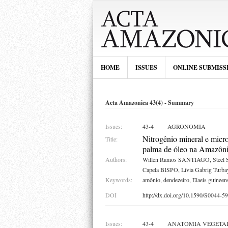
HOME
ISSUES
ONLINE SUBMISS
Acta Amazonica 43(4) - Summary
Issues:
43-4
AGRONOMIA
Nitrogênio mineral e micr
Title:
palma de óleo na Amazônia
Authors:
Willen Ramos SANTIAGO, Steel 
Capela BISPO, Lívia Gabrig T
Keywords:
amônio, dendezeiro, Elaeis guineens
DOI
http://dx.doi.org/10.1590/S0044
Issues:
43-4
ANATOMIA VEGETA