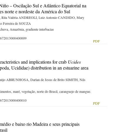
Niño – Oscilação Sul e Atlântico Equatorial na
ões norte e nordeste da América do Sul
ita Valéria ANDREOLI, Luiz Antonio CANDIDO, Mary
o Ferreira de SOUZA
chuva, Amazônia, gradiente interbacias
-59672013000400009
PDF
cteristics and implications for crab
Ucides
oda, Ucididae) distribution in an estuarine area
újo ABRUNHOSA, Darlan de Jesus de Brito SIMITH, Nils
sedimentos, maré, vegetação, norte do Brasil, caranguejo de mangue.
-59672013000400010
PDF
édio e baixo rio Madeira e seus principais
rasil