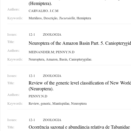
(Hemiptera).
Authors:
CARVALHO. J.C.M
Keywords:
Merídeos, Descrição,
Tucuruiella
, Hemiptera
Issues:
12-1
ZOOLOGIA
Title:
Neuroptera of the Amazon Basin Part. 5. Caniopterygid
Authors:
MEINANDER.M; PENNY.N.D
Keywords:
Neuroptera, Amazon, Basin, Caniopterygidae.
Issues:
12-1
ZOOLOGIA
Review of the generic level classification of New Worl
Title:
(Neuroptera).
Authors:
PENNY.N.D
Keywords:
Review, generic, Mantispidae, Neuroptera
Issues:
12-1
ZOOLOGIA
Ocorrência sazonal e abundância relativa de Tabanida
Title: