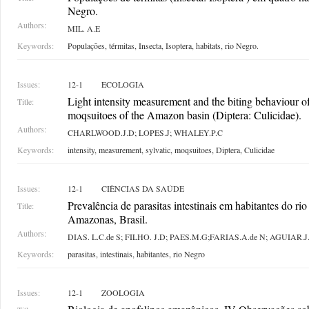
Negro.
Authors:
MIL. A.E
Keywords:
Populações, térmitas, Insecta, Isoptera, habitats, rio Negro.
Issues:
12-1
ECOLOGIA
Light intensity measurement and the biting behaviour o
Title:
moqsuitoes of the Amazon basin (Diptera: Culicidae).
Authors:
CHARLWOOD.J.D; LOPES.J; WHALEY.P.C
Keywords:
intensity, measurement, sylvatic, moqsuitoes, Diptera, Culicidae
Issues:
12-1
CIÊNCIAS DA SAÚDE
Prevalência de parasitas intestinais em habitantes do ri
Title:
Amazonas, Brasil.
Authors:
DIAS. L.C.de S; FILHO. J.D; PAES.M.G;FARIAS.A.de N; AGUIAR.J
Keywords:
parasitas, intestinais, habitantes, rio Negro
Issues:
12-1
ZOOLOGIA