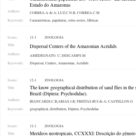
Estado do Amazonas
Authors:
CORREA.A de A; LUZ.C.N.R; CORREA.C.M
Keywords:
Características, papeleiras, rolos-restos, fábricas
Issues:
12-1
ZOOLOGIA
Title:
Dispersal Centers of the Amazonian Acridids
Authors:
AMÉDÉGNATO. C; DESCAMPS.M
Keywords:
Dispersal, Centers, Amazonian, Acridids
Issues:
12-1
ZOOLOGIA
The know geographical distribution of sand flies in the 
Title:
Brazil (Diptera: Psychodidae).
Authors:
BIANCARDI.C.B;ARIAS.J.R; FREITAS.RUI de A; CASTELLON.G
Keywords:
geographical, distribution, Diptera, Psychodidae
Issues:
12-1
ZOOLOGIA
Merídeos neotropicais, CCXXXI: Descrição do gêner
Title: