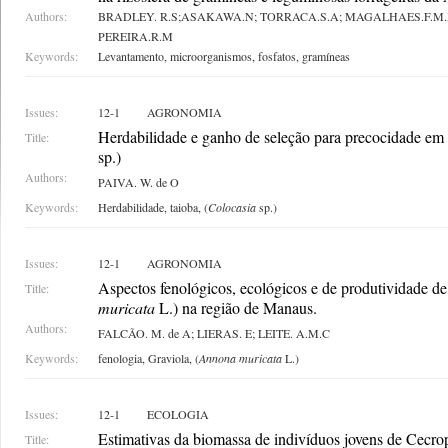
Authors:
BRADLEY. R.S;ASAKAWA.N; TORRACA.S.A; MAGALHAES.F.M.M
PEREIRA.R.M
Keywords:
Levantamento, microorganismos, fosfatos, gramíneas
Issues:
12-1
AGRONOMIA
Herdabilidade e ganho de seleção para precocidade em 
Title:
sp.)
Authors:
PAIVA. W. de O
Keywords:
Herdabilidade, taioba, (
Colocasia
sp.)
Issues:
12-1
AGRONOMIA
Aspectos fenológicos, ecológicos e de produtividade de
Title:
muricata
L.) na região de Manaus.
Authors:
FALCÃO. M. de A; LIERAS. E; LEITE. A.M.C
Keywords:
fenologia, Graviola, (
Annona muricata
L.)
Issues:
12-1
ECOLOGIA
Estimativas da biomassa de indivíduos jovens de
Cecrop
Title: