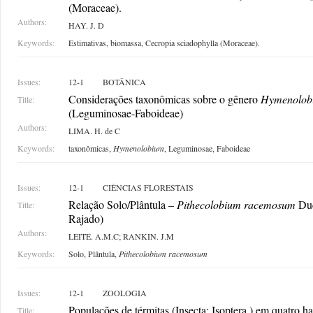
(Moraceae).
Authors:
HAY. J. D
Keywords:
Estimativas, biomassa,
Cecropia sciadophylla (Moraceae).
Issues:
12-1
BOTÂNICA
Considerações taxonômicas sobre o gênero
Hymenolob
Title:
(Leguminosae-Faboideae)
Authors:
LIMA. H. de C
Keywords:
taxonômicas,
Hymenolobium
, Leguminosae, Faboideae
Issues:
12-1
CIÊNCIAS FLORESTAIS
Relação Solo/Plântula –
Pithecolobium racemosum
Duc
Title:
Rajado)
Authors:
LEITE. A.M.C; RANKIN. J.M
Keywords:
Solo, Plântula,
Pithecolobium racemosum
Issues:
12-1
ZOOLOGIA
Populações de térmitas (Insecta: Isoptera ) em quatro ha
Title: