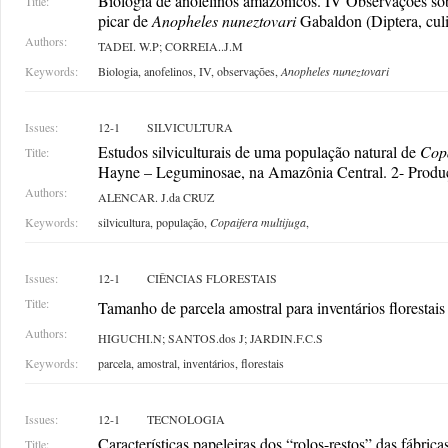
Biologia de anofelinos amazônicos. IV Observações sob
Title:
picar de
Anopheles nuneztovari
Gabaldon (Diptera, culi
Authors:
TADEI. W.P; CORREIA..J.M
Keywords:
Biologia, anofelinos, IV, observações,
Anopheles nuneztovari
Issues:
12-1
SILVICULTURA
Estudos silviculturais de uma população natural de
Copa
Title:
Hayne – Leguminosae, na Amazônia Central. 2- Produç
Authors:
ALENCAR. J.da CRUZ
Keywords:
silvicultura, população,
Copaifera multijuga
,
Issues:
12-1
CIÊNCIAS FLORESTAIS
Title:
Tamanho de parcela amostral para inventários florestais
Authors:
HIGUCHI.N; SANTOS.dos J; JARDIN.F.C.S
Keywords:
parcela, amostral, inventários, florestais
Issues:
12-1
TECNOLOGIA
Características papeleiras dos “rolos-restos” das fábri
Title: