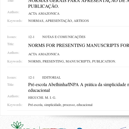
NORMAS GERAIS PARA APRESENTAÇÃO DE 
Title:
PUBLICAÇÃO.
Authors:
ACTA AMAZONICA
Keywords:
NORMAS, APRESENTAÇÃO, ARTIGOS
Issues:
12-1
NOTAS E COMUNICAÇÕES
Title:
NORMS FOR PRESENTING MANUSCRIPTS FOR
Authors:
ACTA AMAZONICA
Keywords:
NORMS, PRESENTING, MANUSCRIPTS, PUBLICATION.
Issues:
12-1
EDITORIAL
Pré-escola Abelhinha/INPA A prática da simplicidade 
Title:
educacional
Authors:
HIGUCHI. M. I. G.
Keywords:
Pré-escola, simplicidade, processo, educacional