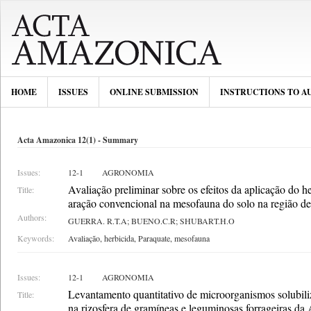
HOME
ISSUES
ONLINE SUBMISSION
INSTRUCTIONS TO A
Acta Amazonica 12(1) - Summary
Issues:
12-1
AGRONOMIA
Avaliação preliminar sobre os efeitos da aplicação do h
Title:
aração convencional na mesofauna do solo na região
Authors:
GUERRA. R.T.A; BUENO.C.R; SHUBART.H.O
Keywords:
Avaliação, herbicida, Paraquate, mesofauna
Issues:
12-1
AGRONOMIA
Levantamento quantitativo de microorganismos solubili
Title:
na rizosfera de gramíneas e leguminosas forrageiras da