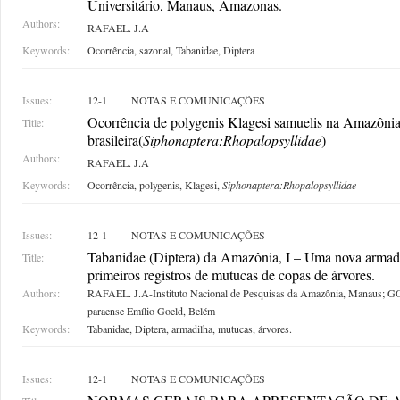
Universitário, Manaus, Amazonas.
Authors:
RAFAEL. J.A
Keywords:
Ocorrência, sazonal, Tabanidae, Diptera
Issues:
12-1
NOTAS E COMUNICAÇÕES
Ocorrência de polygenis Klagesi samuelis na Amazôni
Title:
brasileira(
Siphonaptera:Rhopalopsyllidae
)
Authors:
RAFAEL. J.A
Keywords:
Ocorrência, polygenis, Klagesi,
Siphonaptera:Rhopalopsyllidae
Issues:
12-1
NOTAS E COMUNICAÇÕES
Tabanidae (Diptera) da Amazônia, I – Uma nova armadi
Title:
primeiros registros de mutucas de copas de árvores.
Authors:
RAFAEL. J.A-Instituto Nacional de Pesquisas da Amazônia, Manaus;
paraense Emílio Goeld, Belém
Keywords:
Tabanidae, Diptera, armadilha, mutucas, árvores.
Issues:
12-1
NOTAS E COMUNICAÇÕES